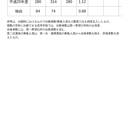
平成25年度
280
314
280
1.12
独自
84
74
0.88
倍率は、出願時におけるもので出願者数/募集人員を小数第三位を四捨五入したもの。
複数の学科に出願できる高等学校では、出願者数は第一希望の学科のみ加算。
合格者数には、第一希望以外の合格者数を含む。
第二次選抜の募集人員は、第一次・連携選抜の募集人員から合格者数を除き、辞退者数を加
えたもの。