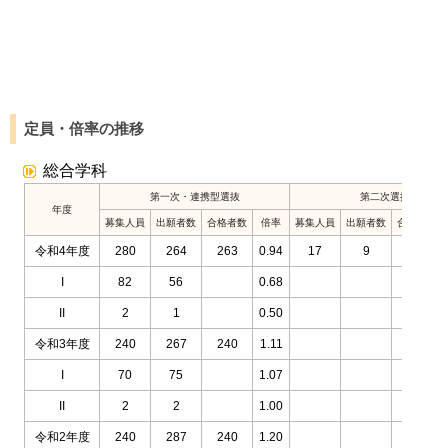
定員・倍率の推移
総合学科
第一次・連携型選抜
第二次選抜
年度
募集人員
出願者数
合格者数
倍率
募集人員
出願者数
合格者数
令和4年度
280
264
263
0.94
17
9
9
I
82
56
0.68
II
2
1
0.50
令和3年度
240
267
240
1.11
I
70
75
1.07
II
2
2
1.00
令和2年度
240
287
240
1.20